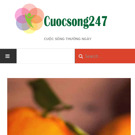
CUỘC SỐNG THƯỜNG NGÀY
HOME
KINH TẾ
Bất động sản
Thị trường
Tài chính