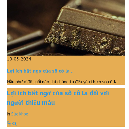
10-03-2024
Lợi ích bất ngờ của sô cô la…
Hầu như ở độ tuổi nào thì chúng ta đều yêu thích sô cô la.…
Lợi ích bất ngờ của sô cô la đối với
người thiếu máu
in
Sức khỏe