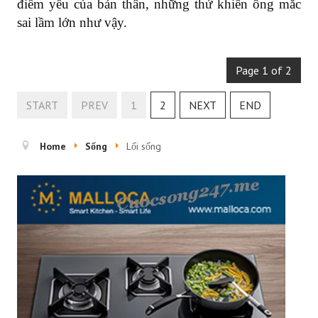
điểm yếu của bản thân, những thứ khiến ông mắc
sai lầm lớn như vậy.
Page 1 of 2
START
PREV
1
2
NEXT
END
Home
Sống
Lối sống