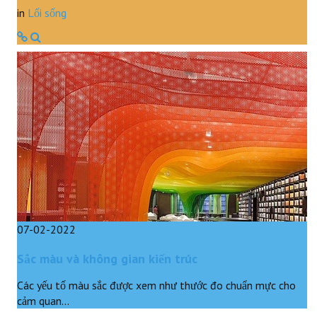
in
Lối sống
07-02-2022
Sắc màu và không gian kiến trúc
Các yếu tố màu sắc được xem như thước đo chuẩn mực cho
cảm quan…