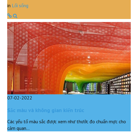
in
Lối sống
07-02-2022
Sắc màu và không gian kiến trúc
Các yếu tố màu sắc được xem như thước đo chuẩn mực cho
cảm quan…