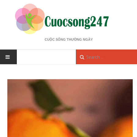
CUỘC SỐNG THƯỜNG NGÀY
HOME
KINH TẾ
Bất động sản
Thị trường
Tài chính