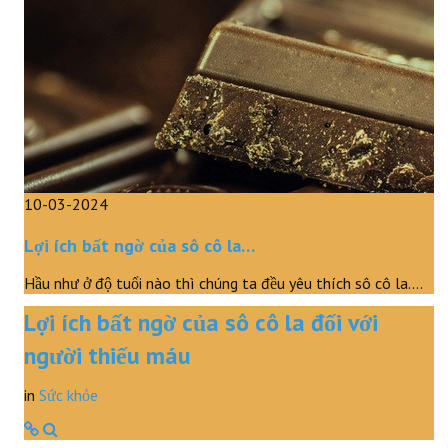
10-03-2024
Lợi ích bất ngờ của sô cô la…
Hầu như ở độ tuổi nào thì chúng ta đều yêu thích sô cô la.…
Lợi ích bất ngờ của sô cô la đối với
người thiếu máu
in
Sức khỏe